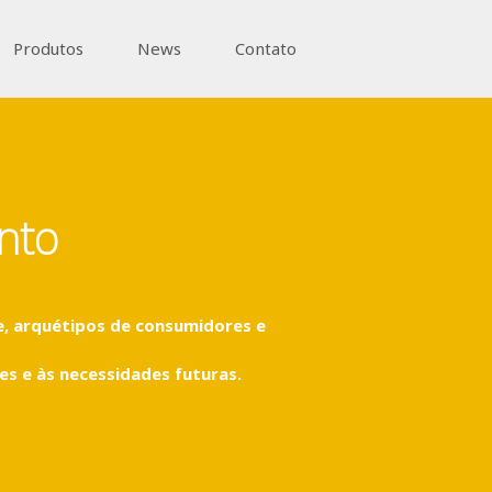
Produtos
News
Contato
nto
e, arquétipos de consumidores e
s e às necessidades futuras.